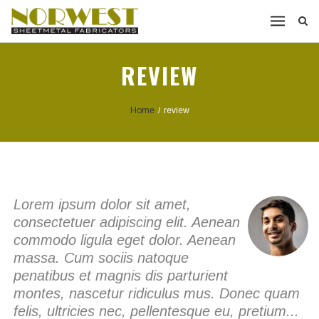
REVIEW
Home
/
review
Lorem ipsum dolor sit amet,
consectetuer adipiscing elit. Aenean
commodo ligula eget dolor. Aenean
massa. Cum sociis natoque
penatibus et magnis dis parturient
montes, nascetur ridiculus mus. Donec quam
felis, ultricies nec, pellentesque eu, pretium...