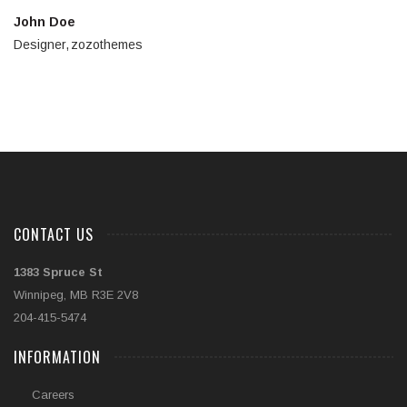
John Doe
Designer
zozothemes
CONTACT US
1383 Spruce St
Winnipeg, MB R3E 2V8
204-415-5474
INFORMATION
Careers