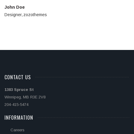
John Doe
Designer
zozothemes
CONTACT US
1383 Spruce St
Winnipeg, MB R3E 2V8
204-415-5474
INFORMATION
Careers