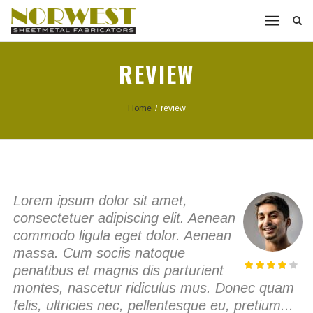
REVIEW
Home
/
review
Lorem ipsum dolor sit amet,
consectetuer adipiscing elit. Aenean
commodo ligula eget dolor. Aenean
massa. Cum sociis natoque
penatibus et magnis dis parturient
montes, nascetur ridiculus mus. Donec quam
felis, ultricies nec, pellentesque eu, pretium...