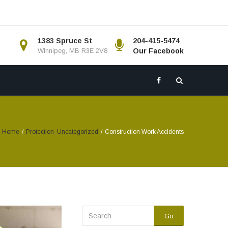
1383 Spruce St
204-415-5474
Winnipeg, MB R3E 2V8
Our Facebook
Home
/
Protection
,
Uncategorized
/
Construction Work Accidents
Go