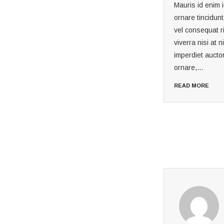
Mauris id enim id purus
Mauris id enim 
ornare tincidunt. Aenean
ornare tincidun
vel consequat risus. Proin
vel consequat r
viverra nisi at nisl
viverra nisi at ni
imperdiet auctor. Donec
imperdiet aucto
ornare,...
ornare,...
READ MORE
READ MORE