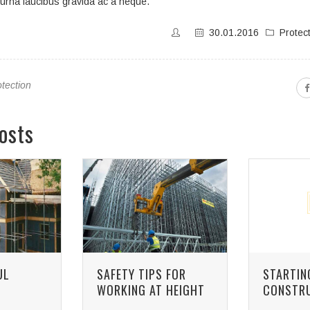
 urna faucibus gravida ac a neque.
30.01.2016
Protec
otection
osts
UL
SAFETY TIPS FOR
STARTIN
D
WORKING AT HEIGHT
CONSTR