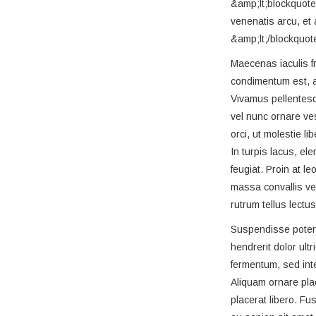
&amp;lt;blockquote&
venenatis arcu, et
&amp;lt;/blockquo
Maecenas iaculis fr
condimentum est, at
Vivamus pellentesq
vel nunc ornare ves
orci, ut molestie l
In turpis lacus, e
feugiat. Proin at 
massa convallis ve
rutrum tellus lectu
Suspendisse potenti
hendrerit dolor ult
fermentum, sed inte
Aliquam ornare pla
placerat libero. Fu