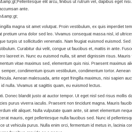
amp;gt;Pellentesque elit arcu, finibus ut rutrum vel, dapibus eget nis
 accumsan ante.
te&amp;gt;
ingilla magna sit amet volutpat. Proin vestibulum, ex quis imperdiet te
 pretium urna dolor sed leo. Vivamus consequat massa nisl, id ultrices
ue turpis ut sollicitudin venenatis. Nam feugiat euismod euismod. Sed 
tibulum. Curabitur dui velit, congue ut faucibus et, mattis in ante. Fusc
ibero laoreet in. Nunc eu euismod nulla, sit amet dignissim risus. Mauris 
lementum vitae maximus sed, elementum quis nisi. Praesent maximus al
leo semper, condimentum ipsum vestibulum, condimentum tortor. Aenean 
hicula. Aenean malesuada, ante eget fringilla maximus, nisi sapien au
s id nulla. Vivamus at sagittis quam, eu euismod lectus.
. Donec blandit justo at auctor tempor. Ut eget nisl sed risus mollis 
ricies purus viverra iaculis. Praesent non tincidunt magna. Mauris fauc
rdum elit aliquet. Nulla vulputate quam ante, sit amet elementum neque
cerat mauris, eget pellentesque nulla faucibus sed. Nunc id pellentesq
sce ut vehicula purus. Nulla enim orci, fermentum id metus in, lacinia 