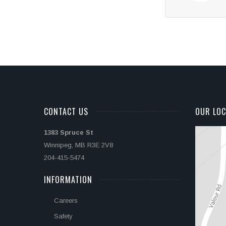
CONTACT US
OUR LOC
1383 Spruce St
Winnipeg, MB R3E 2V8
204-415-5474
INFORMATION
Careers
Safety