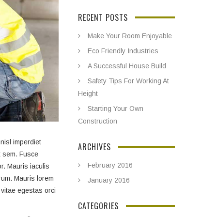
RECENT POSTS
Make Your Room Enjoyable
Eco Friendly Industries
A Successful House Build
Safety Tips For Working At
Height
Starting Your Own
Construction
nisl imperdiet
ARCHIVES
at sem. Fusce
February 2016
r. Mauris iaculis
trum. Mauris lorem
January 2016
vitae egestas orci
CATEGORIES