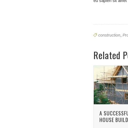
eu sapien sit amet
construction
,
Pr
Related P
ECO FRIENDLY
A SUCCESSF
INDUSTRIES
HOUSE BUIL