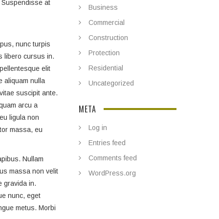
i. Suspendisse at
Business
Commercial
Construction
mpus, nunc turpis
Protection
 libero cursus in.
Residential
pellentesque elit
e aliquam nulla
Uncategorized
vitae suscipit ante.
iquam arcu a
META
eu ligula non
Log in
ctor massa, eu
Entries feed
Comments feed
dapibus. Nullam
ibus massa non velit
WordPress.org
 gravida in.
ue nunc, eget
congue metus. Morbi