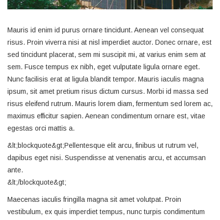
Mauris id enim id purus ornare tincidunt. Aenean vel consequat
risus. Proin viverra nisi at nisl imperdiet auctor. Donec ornare, est
sed tincidunt placerat, sem mi suscipit mi, at varius enim sem at
sem. Fusce tempus ex nibh, eget vulputate ligula ornare eget.
Nunc facilisis erat at ligula blandit tempor. Mauris iaculis magna
ipsum, sit amet pretium risus dictum cursus. Morbi id massa sed
risus eleifend rutrum. Mauris lorem diam, fermentum sed lorem ac,
maximus efficitur sapien. Aenean condimentum ornare est, vitae
egestas orci mattis a.
&lt;blockquote&gt;Pellentesque elit arcu, finibus ut rutrum vel,
dapibus eget nisi. Suspendisse at venenatis arcu, et accumsan
ante.
&lt;/blockquote&gt;
Maecenas iaculis fringilla magna sit amet volutpat. Proin
vestibulum, ex quis imperdiet tempus, nunc turpis condimentum