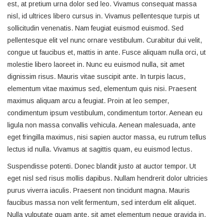
est, at pretium urna dolor sed leo. Vivamus consequat massa
nisl, id ultrices libero cursus in. Vivamus pellentesque turpis ut
sollicitudin venenatis. Nam feugiat euismod euismod. Sed
pellentesque elit vel nunc ornare vestibulum. Curabitur dui velit,
congue ut faucibus et, mattis in ante. Fusce aliquam nulla orci, ut
molestie libero laoreet in. Nunc eu euismod nulla, sit amet
dignissim risus. Mauris vitae suscipit ante. In turpis lacus,
elementum vitae maximus sed, elementum quis nisi. Praesent
maximus aliquam arcu a feugiat. Proin at leo semper,
condimentum ipsum vestibulum, condimentum tortor. Aenean eu
ligula non massa convallis vehicula. Aenean malesuada, ante
eget fringilla maximus, nisi sapien auctor massa, eu rutrum tellus
lectus id nulla. Vivamus at sagittis quam, eu euismod lectus.
Suspendisse potenti. Donec blandit justo at auctor tempor. Ut
eget nisl sed risus mollis dapibus. Nullam hendrerit dolor ultricies
purus viverra iaculis. Praesent non tincidunt magna. Mauris
faucibus massa non velit fermentum, sed interdum elit aliquet.
Nulla vulputate quam ante, sit amet elementum neque gravida in.