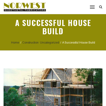
A SUCCESSFUL HOUSE
BUILD
Home
/
Construction
,
Uncategorized
/
A Successful House Build